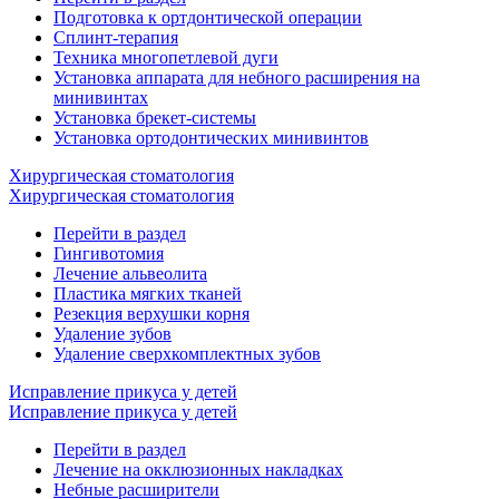
Подготовка к ортдонтической операции
Сплинт-терапия
Техника многопетлевой дуги
Установка аппарата для небного расширения на
минивинтах
Установка брекет-системы
Установка ортодонтических минивинтов
Хирургическая стоматология
Хирургическая стоматология
Перейти в раздел
Гингивотомия
Лечение альвеолита
Пластика мягких тканей
Резекция верхушки корня
Удаление зубов
Удаление сверхкомплектных зубов
Исправление прикуса у детей
Исправление прикуса у детей
Перейти в раздел
Лечение на окклюзионных накладках
Небные расширители