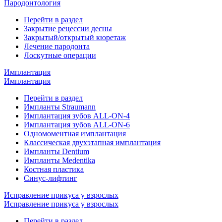
Пародонтология
Перейти в раздел
Закрытие рецессии десны
Закрытый/открытый кюретаж
Лечение пародонта
Лоскутные операции
Имплантация
Имплантация
Перейти в раздел
Импланты Straumann
Имплантация зубов ALL-ON-4
Имплантация зубов ALL-ON-6
Одномоментная имплантация
Классическая двухэтапная имплантация
Импланты Dentium
Импланты Medentika
Костная пластика
Синус-лифтинг
Исправление прикуса у взрослых
Исправление прикуса у взрослых
Перейти в раздел