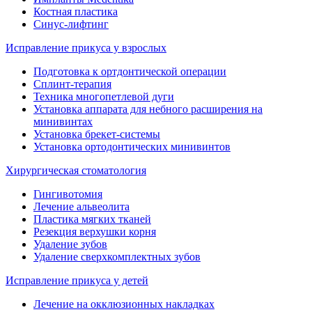
Костная пластика
Синус-лифтинг
Исправление прикуса у взрослых
Подготовка к ортдонтической операции
Сплинт-терапия
Техника многопетлевой дуги
Установка аппарата для небного расширения на
минивинтах
Установка брекет-системы
Установка ортодонтических минивинтов
Хирургическая стоматология
Гингивотомия
Лечение альвеолита
Пластика мягких тканей
Резекция верхушки корня
Удаление зубов
Удаление сверхкомплектных зубов
Исправление прикуса у детей
Лечение на окклюзионных накладках