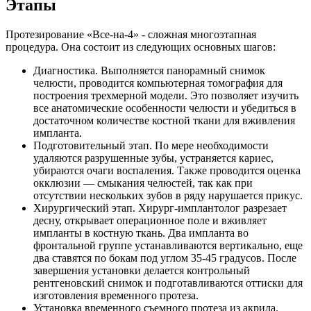
Этапы
Протезирование «Все-на-4» - сложная многоэтапная
процедура. Она состоит из следующих основных шагов:
Диагностика. Выполняется панорамный снимок
челюсти, проводится компьютерная томография для
построения трехмерной модели. Это позволяет изучить
все анатомические особенности челюсти и убедиться в
достаточном количестве костной ткани для вживления
импланта.
Подготовительный этап. По мере необходимости
удаляются разрушенные зубы, устраняется кариес,
убираются очаги воспаления. Также проводится оценка
окклюзии — смыкания челюстей, так как при
отсутствии нескольких зубов в ряду нарушается прикус.
Хирургический этап. Хирург-имплантолог разрезает
десну, открывает операционное поле и вживляет
импланты в костную ткань. Два импланта во
фронтальной группе устанавливаются вертикально, еще
два ставятся по бокам под углом 35-45 градусов. После
завершения установки делается контрольный
рентгеновский снимок и подготавливаются оттиски для
изготовления временного протеза.
Установка временного съемного протеза из акрила.