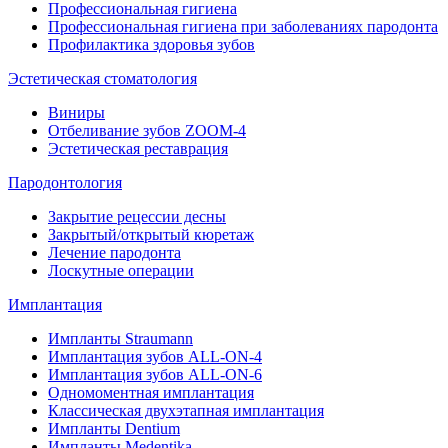
Профессиональная гигиена
Профессиональная гигиена при заболеваниях пародонта
Профилактика здоровья зубов
Эстетическая стоматология
Виниры
Отбеливание зубов ZOOM-4
Эстетическая реставрация
Пародонтология
Закрытие рецессии десны
Закрытый/открытый кюретаж
Лечение пародонта
Лоскутные операции
Имплантация
Импланты Straumann
Имплантация зубов ALL-ON-4
Имплантация зубов ALL-ON-6
Одномоментная имплантация
Классическая двухэтапная имплантация
Импланты Dentium
Импланты Medentika